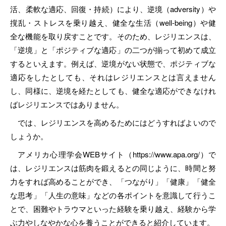
活、柔軟な適応、回復・持続）により、逆境（adversity）や
撹乱・ストレスを乗り越え、健全な生活（well-being）や健
全な機能を取り戻すことです。そのため、レジリエンスは、
「逆境」と「ポジティブな適応」の二つが揃って初めて成立
するといえます。例えば、逆境がない状態で、ポジティブな
適応をしたとしても、それはレジリエンスとは言えません
し、同様に、逆境を経たとしても、健全な適応ができなけれ
ばレジリエンスではありません。
では、レジリエンスを高めるためにはどうすればよいので
しょうか。
アメリカ心理学会WEBサイト（https://www.apa.org/）で
は、レジリエンスは筋肉を鍛えるとの同じように、時間と努
力をすれば高めることができ、「つながり」「健康」「健全
な思考」「人生の意味」などの各ポイントを意識して行うこ
とで、困難やトラウマといった経験を乗り越え、経験から学
ぶ力やしなやかな心を養うことができると紹介しています。