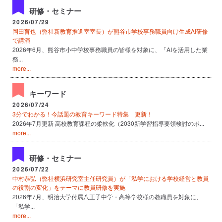
研修・セミナー
2026/07/29
岡田育也（弊社新教育推進室室長）が熊谷市学校事務職員向け生成AI研修
で講演
2026年6月、熊谷市小中学校事務職員の皆様を対象に、「AIを活用した業
務...
more...
キーワード
2026/07/24
3分でわかる！今話題の教育キーワード特集 更新！
2026年7月更新 高校教育課程の柔軟化（2030新学習指導要領検討のポ...
more...
研修・セミナー
2026/07/22
中村恭弘（弊社横浜研究室主任研究員）が「私学における学校経営と教員
の役割の変化」をテーマに教員研修を実施
2026年7月、明治大学付属八王子中学・高等学校様の教職員を対象に、
「私学...
more...