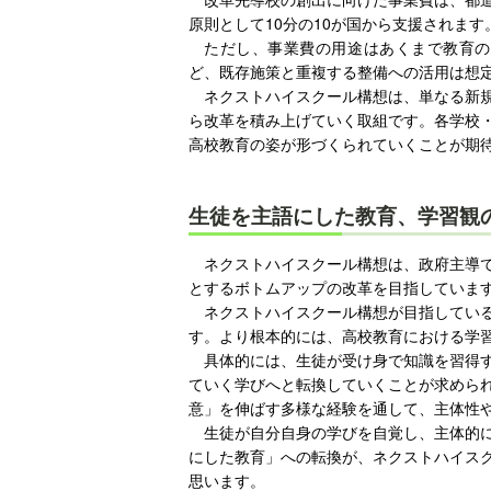
原則として10分の10が国から支援されます
ただし、事業費の用途はあくまで教育の
ど、既存施策と重複する整備への活用は想
ネクストハイスクール構想は、単なる新
ら改革を積み上げていく取組です。各学校
高校教育の姿が形づくられていくことが期
生徒を主語にした教育、学習観
ネクストハイスクール構想は、政府主導
とするボトムアップの改革を目指していま
ネクストハイスクール構想が目指してい
す。より根本的には、高校教育における学
具体的には、生徒が受け身で知識を習得
ていく学びへと転換していくことが求めら
意」を伸ばす多様な経験を通して、主体性
生徒が自分自身の学びを自覚し、主体的
にした教育」への転換が、ネクストハイス
思います。