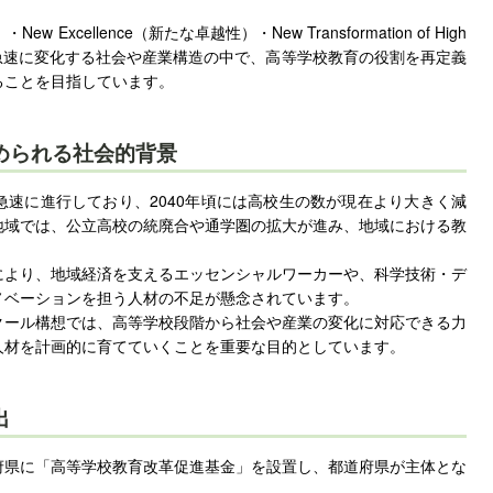
）・New Excellence（新たな卓越性）・New Transformation of High
り、急速に変化する社会や産業構造の中で、高等学校教育の役割を再定義
ることを目指しています。
められる社会的背景
速に進行しており、2040年頃には高校生の数が現在より大きく減
地域では、公立高校の統廃合や通学圏の拡大が進み、地域における教
。
により、地域経済を支えるエッセンシャルワーカーや、科学技術・デ
ノベーションを担う人材の不足が懸念されています。
クール構想では、高等学校段階から社会や産業の変化に対応できる力
人材を計画的に育てていくことを重要な目的としています。
出
府県に「高等学校教育改革促進基金」を設置し、都道府県が主体とな