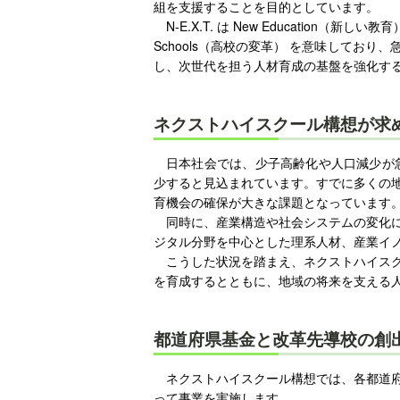
組を支援することを目的としています。
N-E.X.T. は New Education（新しい教育
Schools（高校の変革） を意味してお
し、次世代を担う人材育成の基盤を強化す
ネクストハイスクール構想が求
日本社会では、少子高齢化や人口減少が急
少すると見込まれています。すでに多くの
育機会の確保が大きな課題となっています
同時に、産業構造や社会システムの変化
ジタル分野を中心とした理系人材、産業イ
こうした状況を踏まえ、ネクストハイス
を育成するとともに、地域の将来を支える
都道府県基金と改革先導校の創
ネクストハイスクール構想では、各都道
って事業を実施します。