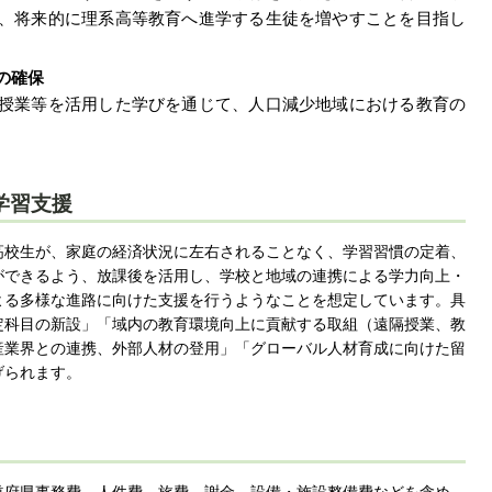
、将来的に理系高等教育へ進学する生徒を増やすことを目指し
の確保
授業等を活用した学びを通じて、人口減少地域における教育の
学習支援
高校生が、家庭の経済状況に左右されることなく、学習習慣の定着、
ができるよう、放課後を活用し、学校と地域の連携による学力向上・
よる多様な進路に向けた支援を行うようなことを想定しています。具
定科目の新設」「域内の教育環境向上に貢献する取組（遠隔授業、教
産業界との連携、外部人材の登用」「グローバル人材育成に向けた留
げられます。
道府県事務費、人件費、旅費、謝金、設備・施設整備費などを含め、