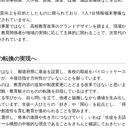
。
質向上を目的としたものに限られており、1人1台情報端末整備な
定されていません。
規事業ではなく、高校教育改革のグランドデザインを踏まえ、現場か
・教育関係者が地域の実情に応じて主体的に関わることで、次世代の
待されています。
の転換の実現へ
ではなく、都道府県に基金を設置し、各校の取組をパイロットケース
すが、今後目指す方向性がブレないことを願っています。
るのは、教育内容の追加や制度変更にとどまる改革ではないと思いま
習観・教育観そのものの転換を目指しているはずです。
する学びから、自ら問いを立て、他者と協働しながら価値を生み出し
れています。生徒一人ひとりの「好き」や「関心」を起点とし、「得
や創造性を育む教育が進められることを望みます。
に選択し、将来の進路や生き方につなげていく、いわば「生徒を主語
クール構想の中核的な理念であることをきちんと確認しておきたいと