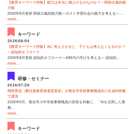
【教育キーワード特集】能力は本当に個人のものなのか？―関係主義的能
力観
2026年8月更新 関係主義的能力観―ポスト学歴社会の能力を考える― ...
more...
キーワード
2026/08/04
【教育キーワード特集】AIに考えさせると、子どもは考えなくなるのか？
―認知的オフロード
2026年8月更新 認知的オフロード―AI時代の学びを考える― 認知的...
more...
研修・セミナー
2026/07/29
岡田育也（弊社新教育推進室室長）が熊谷市学校事務職員向け生成AI研修
で講演
2026年6月、熊谷市小中学校事務職員の皆様を対象に、「AIを活用した業
務...
more...
キーワード