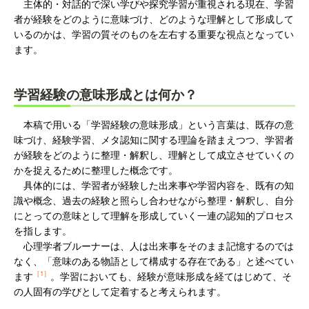
主体的・対話的で深い学びや探究学習が重視される現在、学習
者が経験をどのように意味づけ、どのような理解として形成して
いるのかは、学習の質そのものを左右する重要な視点となってい
ます。
学習経験の意味形成とは何か？
本稿で用いる「学習経験の意味形成」という言葉は、既存の意
味づけ、経験学習、メタ認知に関する理論を踏まえつつ、学習者
が経験をどのように整理・解釈し、理解として成立させていくの
かを捉えるために整理した概念です。
具体的には、学習者が経験した出来事や学習内容を、既有の知
識や概念、過去の経験と照らし合わせながら整理・解釈し、自分
にとっての意味として理解を形成していく一連の認知的プロセス
を指します。
心理学者ブルーナーは、人は出来事をそのまま記憶するのでは
なく、「意味のある物語として構成する存在である」と述べてい
［1］
ます
。学習においても、経験が意味形成を経てはじめて、そ
の人固有の学びとして定着すると考えられます。