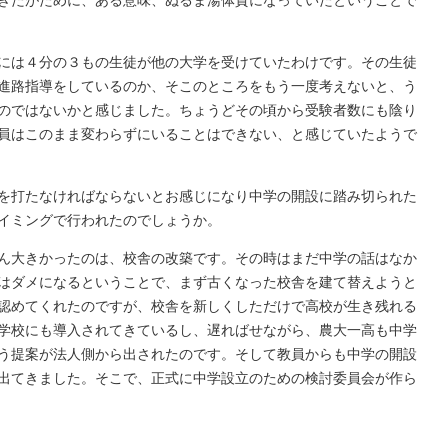
には４分の３もの生徒が他の大学を受けていたわけです。その生徒
進路指導をしているのか、そこのところをもう一度考えないと、う
のではないかと感じました。ちょうどその頃から受験者数にも陰り
員はこのまま変わらずにいることはできない、と感じていたようで
を打たなければならないとお感じになり中学の開設に踏み切られた
イミングで行われたのでしょうか。
ん大きかったのは、校舎の改築です。その時はまだ中学の話はなか
はダメになるということで、まず古くなった校舎を建て替えようと
認めてくれたのですが、校舎を新しくしただけで高校が生き残れる
学校にも導入されてきているし、遅ればせながら、農大一高も中学
う提案が法人側から出されたのです。そして教員からも中学の開設
出てきました。そこで、正式に中学設立のための検討委員会が作ら