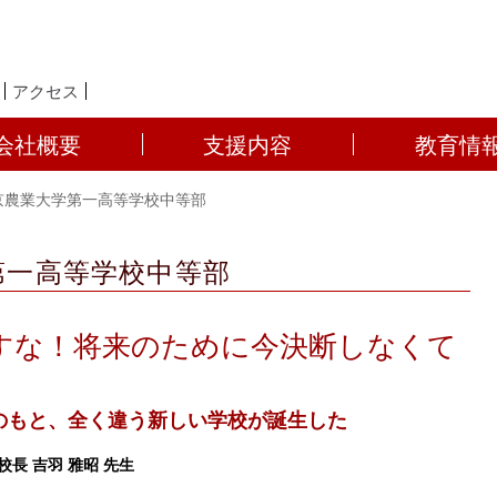
アクセス
会社概要
支援内容
教育情
東京農業大学第一高等学校中等部
第一高等学校中等部
すな！将来のために今決断しなくて
のもと、全く違う新しい学校が誕生した
長 吉羽 雅昭 先生