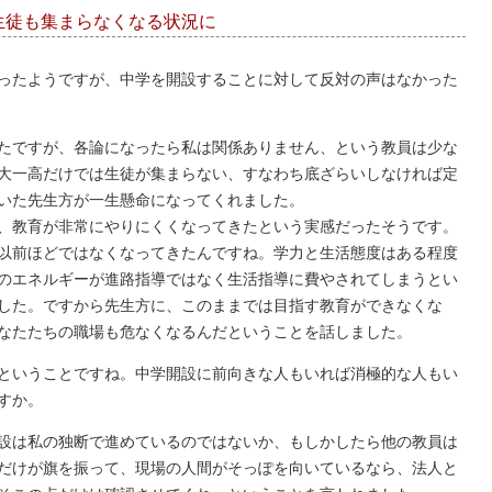
生徒も集まらなくなる状況に
ったようですが、中学を開設することに対して反対の声はなかった
たですが、各論になったら私は関係ありません、という教員は少な
大一高だけでは生徒が集まらない、すなわち底ざらいしなければ定
いた先生方が一生懸命になってくれました。
、教育が非常にやりにくくなってきたという実感だったそうです。
以前ほどではなくなってきたんですね。学力と生活態度はある程度
のエネルギーが進路指導ではなく生活指導に費やされてしまうとい
した。ですから先生方に、このままでは目指す教育ができなくな
なたたちの職場も危なくなるんだということを話しました。
ということですね。中学開設に前向きな人もいれば消極的な人もい
すか。
設は私の独断で進めているのではないか、もしかしたら他の教員は
だけが旗を振って、現場の人間がそっぽを向いているなら、法人と