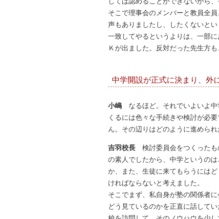
しては認めることができないから、
そこで理事会のメンバーと教員全員
声もありましたし、したくないとい
一致してやるというよりは、一部に
Ｋが出ました。反対だった先生方も
中学開設が正式に決まり、外
小嶋
なるほど。それでいよいよ中
くるには色々な手続きや検討が必要
ん。その辺りはどのように進められ
吉羽校長
検討委員会をつくったも
の素人でしたから、中学というのは
か、また、生徒に来てもらうにはど
ければならないと考えました。
そこでまず、私自身が塾の関係者に
どう見ているのかを正直に話してい
校を訪問して、そのノウハウを少し