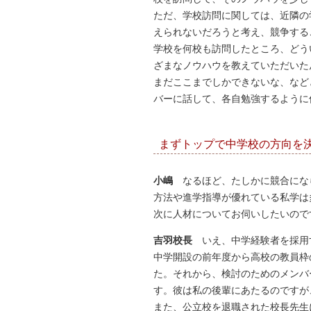
ただ、学校訪問に関しては、近隣の
えられないだろうと考え、競争する
学校を何校も訪問したところ、どう
ざまなノウハウを教えていただいた
まだここまでしかできないな、など
バーに話して、各自勉強するように
まずトップで中学校の方向を
小嶋
なるほど、たしかに競合にな
方法や進学指導が優れている私学は
次に人材についてお伺いしたいので
吉羽校長
いえ、中学経験者を採用
中学開設の前年度から高校の教員枠
た。それから、検討のためのメンバ
す。彼は私の後輩にあたるのですが
また、公立校を退職された校長先生