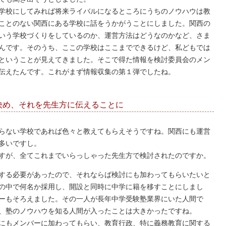
学校にしてみれば将来ライバルになるところにうちのノウハウは教
ことのない関西にある学校に話をうかがうことにしました。関西の
いう学校づくりをしているのか、運営方法はどうなのかなど、さま
んです。そのうち、ここの学校はここまでできるけど、私どもでは
ということが見えてきました。そこで得た情報を検討委員会のメン
伝えたんです。これがまず情報収集の第１弾でしたね。
決め、それを先生方に伝えることに
らない学校であれば色々と教えてもらえそうですね。関西にも運営
多いですし。
すが、全てこれまでいらっしゃった先生方で検討されたのですか。
する必要があったので、それならば検討にも加わってもらいたいと
の中で何名か採用し、開設と同時に中学に籍を移すことにしまし
ーもそろえました。その一人が長年中学受験塾業界にいた人間で
、塾のノウハウを知る人間が入ったことは大きかったですね。
にもメンバーに加わってもらい、教育行政、特に義務教育に関する