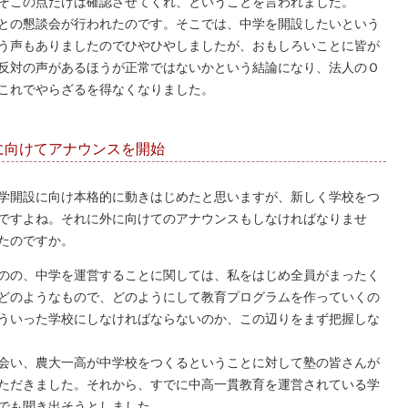
そこの点だけは確認させてくれ、ということを言われました。
との懇談会が行われたのです。そこでは、中学を開設したいという
う声もありましたのでひやひやしましたが、おもしろいことに皆が
反対の声があるほうが正常ではないかという結論になり、法人のＯ
これでやらざるを得なくなりました。
に向けてアナウンスを開始
学開設に向け本格的に動きはじめたと思いますが、新しく学校をつ
ですよね。それに外に向けてのアナウンスもしなければなりませ
たのですか。
のの、中学を運営することに関しては、私をはじめ全員がまったく
どのようなもので、どのようにして教育プログラムを作っていくの
ういった学校にしなければならないのか、この辺りをまず把握しな
会い、農大一高が中学校をつくるということに対して塾の皆さんが
ただきました。それから、すでに中高一貫教育を運営されている学
でも聞き出そうとしました。