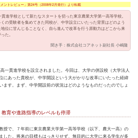
メントレビュー」第24号（2008年2月発行）より転載
高一貫進学校として新たなスタートを切った東京農業大学第一高等学校。
多くの受験者を集めてきた同校が、中学設立にいたった背景はどのよう
た地位に甘んじることなく、自ら進んで改革を行う原動力はどこから来
がった。
聞き手：株式会社コアネット副社長 小嶋隆
中高一貫進学校を設立されました。今回は、大学の併設校（大学法人
位にあった貴校が、中学開設という大がかりな改革にいたった経緯
います。まず、中学開設前の状況はどのようなものだったのでしょ
、教育や進路指導のレベルも停滞
教授で、７年前に東京農業大学第一高等学校（以下、農大一高）の
ました。将来の目標もはっきりせず、無目的に大学に来る学生が多