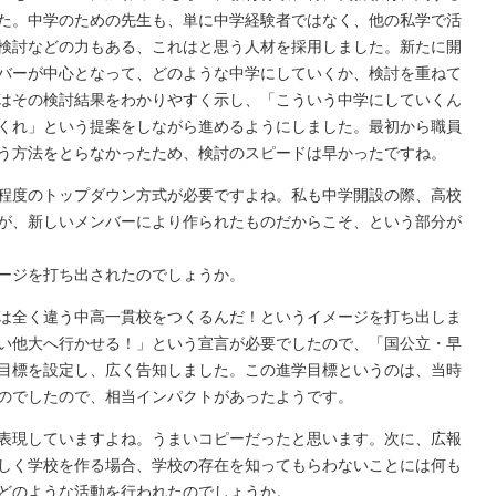
た。中学のための先生も、単に中学経験者ではなく、他の私学で活
検討などの力もある、これはと思う人材を採用しました。新たに開
バーが中心となって、どのような中学にしていくか、検討を重ねて
はその検討結果をわかりやすく示し、「こういう中学にしていくん
くれ」という提案をしながら進めるようにしました。最初から職員
う方法をとらなかったため、検討のスピードは早かったですね。
程度のトップダウン方式が必要ですよね。私も中学開設の際、高校
が、新しいメンバーにより作られたものだからこそ、という部分が
ージを打ち出されたのでしょうか。
は全く違う中高一貫校をつくるんだ！というイメージを打ち出しま
い他大へ行かせる！」という宣言が必要でしたので、「国公立・早
目標を設定し、広く告知しました。この進学目標というのは、当時
のでしたので、相当インパクトがあったようです。
表現していますよね。うまいコピーだったと思います。次に、広報
しく学校を作る場合、学校の存在を知ってもらわないことには何も
どのような活動を行われたのでしょうか。