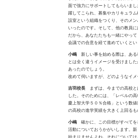
面で強力にサポートしてもらいまし
躍してこられ、募集やカリキュラム
設室という組織をつくり、そのメン
いったのです。そして、他の教員に
だから、あなたたちも一緒にやって
会議での合意を経て進めていくとい
小嶋
新しい事を始める際は、ある
とは全く違うイメージを受けました
あったのでしょう。
改めて伺いますが、どのようなイメ
吉羽校長
まずは、今までの高校と
した。そのためには、「レベルの高
慶上智大学５０％合格」という数値
の高校の進学実績を大きく上回るも
小嶋
確かに、この目標がすべてを
活動についておうかがいします。新
始まりませんよね。それについては