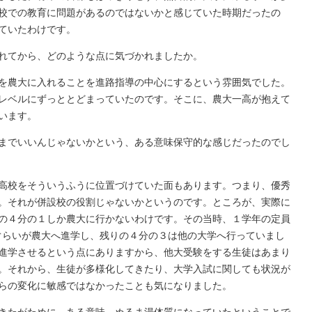
校での教育に問題があるのではないかと感じていた時期だったの
ていたわけです。
れてから、どのような点に気づかれましたか。
を農大に入れることを進路指導の中心にするという雰囲気でした。
レベルにずっととどまっていたのです。そこに、農大一高が抱えて
います。
までいいんじゃないかという、ある意味保守的な感じだったのでし
高校をそういうふうに位置づけていた面もあります。つまり、優秀
。それが併設校の役割じゃないかというのです。ところが、実際に
の４分の１しか農大に行かないわけです。その当時、１学年の定員
人ぐらいが農大へ進学し、残りの４分の３は他の大学へ行っていまし
進学させるという点にありますから、他大受験をする生徒はあまり
。それから、生徒が多様化してきたり、大学入試に関しても状況が
らの変化に敏感ではなかったことも気になりました。
きたがために、ある意味、ぬるま湯体質になっていたということで