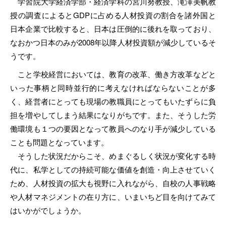
学習院大学経済学部・経済学科の宮川努教授、滝澤美帆教
授の調査によるとGDPに占める人材投資の割合を諸外国と
日本企業で比較すると、日本は圧倒的に後れを取っており、
なおかつ日本のみが2008年以降人材投資額が減少しているそ
うです。
こと学校経営においては、教育の改革、働き方改革などと
いった事柄と同時並行的に考えなければならないことが多
く、経営者にとっても現場の教職員にとってもいたずらに負
担を増やしてしまう結果になりがちです。また、そうした労
働環境も１つの要因となって教員へのなり手が減少している
ことも問題となっています。
そうした状況だからこそ、めまぐるしく状況が変化する時
代に、私学としての持続可能な価値を創造・向上させていく
ため、人材投資の拡大も視野に入れながら、自校の人事戦略
や人材マネジメントの在り方に、いまいちど目を向けてみて
はいかがでしょうか。