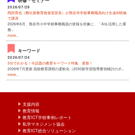
研修・セミナー
2026/07/29
岡田育也（弊社新教育推進室室長）が熊谷市学校事務職員向け生成AI研修
で講演
2026年6月、熊谷市小中学校事務職員の皆様を対象に、「AIを活用した業
務...
more...
キーワード
2026/07/24
3分でわかる！今話題の教育キーワード特集 更新！
2026年7月更新 高校教育課程の柔軟化（2030新学習指導要領検討のポ...
more...
支援内容
教育情報
教育ICT学校事例レポート
私学マネジメント協会
教育ICT総合ソリューション