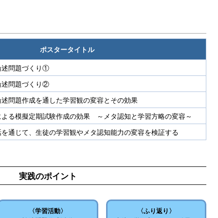
ポスタータイトル
論述問題づくり①
論述問題づくり②
論述問題作成を通した学習観の変容とその効果
による模擬定期試験作成の効果 ～メタ認知と学習方略の変容～
話を通じて、生徒の学習観やメタ認知能力の変容を検証する
実践のポイント
〈学習活動〉
〈ふり返り〉