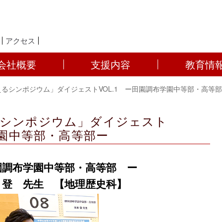
アクセス
会社概要
支援内容
教育情
るシンポジウム」ダイジェストVOL.1 ー田園調布学園中等部・高等
るシンポジウム」ダイジェスト
学園中等部・高等部ー
園調布学園中等部・高等部 ー
 登 先生 【地理歴史科】