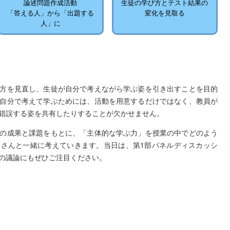
論述問題作成活動
生徒の学び方とテスト結果の
「答える人」から「出題する
変化を見取る
人」に
方を見直し、生徒が自分で考えながら学ぶ姿を引き出すことを目的
自分で考えて学ぶためには、活動を用意するだけではなく、教員が
錯誤する姿を共有したりすることが欠かせません。
の成果と課題をもとに、「主体的な学ぶ力」を授業の中でどのよう
さんと一緒に考えていきます。当日は、第1部パネルディスカッシ
の議論にもぜひご注目ください。