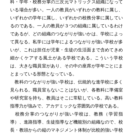
科・学年・校務分掌の三次元マトリックス組織になって
いる場合が多い。一人の教員がいずれかの教科に属し、
いずれかの学年に属し、いずれかの校務分掌に属してい
るのである。一人の教員が３つの組織に属しているわけ
であるが、どの組織のつながりが強いかは、学校によっ
て異なる。私学には学年によるつながりが強い学校が多
いが、これは担任が児童・生徒の生活面まで含めてきめ
細かくケアする風土がある学校である。こういう学校
は、大きな職員室があり、その中の座席が学年ごとにま
とまっている形態となっている。
教科のつながりが強い学校は、伝統的な進学校に多く
見られる。職員室もないことはないが、各教科に準備室
や研究室を持ち、教員はそこに常駐している。高い教科
指導力が強みで、アカデミックな雰囲気の学校である。
校務分掌のつながりが強い学校は、教務（学習指
導）、進路指導、生徒指導など機能別の組織なので、校
長・教頭からの縦のマネジメント体制が比較的強い学校