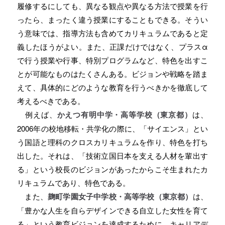
履修するにしても、異なる観点や異なる方法で授業を行
ったら、まったく違う授業にすることもできる。そうい
う意味では、指導方法も含めてカリキュラムであると定
義したほうがよい。また、正課だけではなく、プラスα
で行う授業や行事、特別プログラムなど、特色を出すこ
とが可能なものはたくさんある。ビジョンや戦略を踏ま
えて、具体的にどのような教育を行うべきかを徹底して
考えるべきである。
例えば、
かえつ有明中学・高等学校（東京都）
は、
2006年の校地移転・共学化の際に、「サイエンス」とい
う国語と理科のクロスカリキュラムを作り、特色を打ち
出した。それは、「技術立国日本を支える人材を輩出す
る」という校長のビジョンがあったからこそ生まれたカ
リキュラムであり、特色である。
また、
麹町学園女子中学校・高等学校（東京都）
は、
「豊かな人生を自らデザインできる自立した女性を育て
る」という教育ビジョンを達成するために、キャリアデ