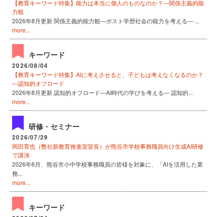
【教育キーワード特集】能力は本当に個人のものなのか？―関係主義的能
力観
2026年8月更新 関係主義的能力観―ポスト学歴社会の能力を考える― ...
more...
キーワード
2026/08/04
【教育キーワード特集】AIに考えさせると、子どもは考えなくなるのか？
―認知的オフロード
2026年8月更新 認知的オフロード―AI時代の学びを考える― 認知的...
more...
研修・セミナー
2026/07/29
岡田育也（弊社新教育推進室室長）が熊谷市学校事務職員向け生成AI研修
で講演
2026年6月、熊谷市小中学校事務職員の皆様を対象に、「AIを活用した業
務...
more...
キーワード